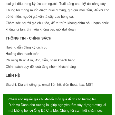
loại ghi dấu trong ký ức con người. Tuổi càng cao, kỹ ức càng dày.
Chúng tôi mong muốn được nuôi dưỡng, gìn giữ mọi điều, để khi con
trẻ lớn lên, người già vẫn là cây cao bóng cả.
Chăm sóc người già chu đáo, để tri thức không chìm sâu, hạnh phúc
không lụi tàn, tình yêu không bao giờ đứt đoạn.
THÔNG TIN - CHÍNH SÁCH
Hướng dẫn đăng ký dịch vụ
Hướng dẫn thanh toán
Phương thức đưa, đón, tiễn, nhận khách hàng
Chính sách quy đổi quà tặng nhóm khách hàng
LIÊN HỆ
Địa chỉ: Địa chỉ công ty, email liên hệ, điện thoại, fax, MST
Chăm sóc người già chu đáo là món quà dành cho tương lai
Dịch vụ Dành cho tương lai giúp bạn yên tâm xây dựng tương lai
mà không bỏ rơi Ông Bà Cha Mẹ. Chúng tôi cam kết chăm sóc